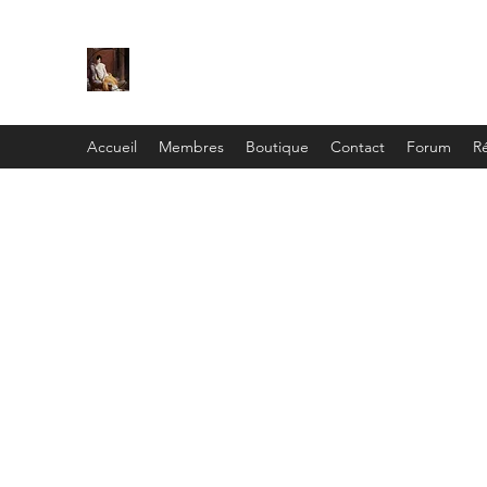
C
ie
Recamier
Accueil
Membres
Boutique
Contact
Forum
Ré