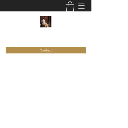
C
ie
Recamier
Contact