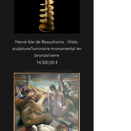
Hervé Isle de Beauchaine - Hisle,
sculpture/luminaire monumental en
bronze/verre
Prix
14 500,00 €
Taxe Incluse
|
Politique de livraison