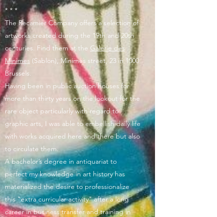
* * *
The Recamier Company offers a selection of
artworks created during the 19th and 20th
centuries. Find them at the
Galerie des
Minimes
(Sablon), Minimes street, 23 in 1000
Brussels.
Having been in public auction houses for
more than thirty years on the lookout for the
rare object particularly with regard to
graphic arts, I was able to embellish daily life
with works acquired here and there but also
to circulate them.
A bachelor’s degree in antiquariat to
perfect my knowledge in art history has
materialized the desire to professionalize
this "extra curricular activity" after a long
career in business transfer and training in