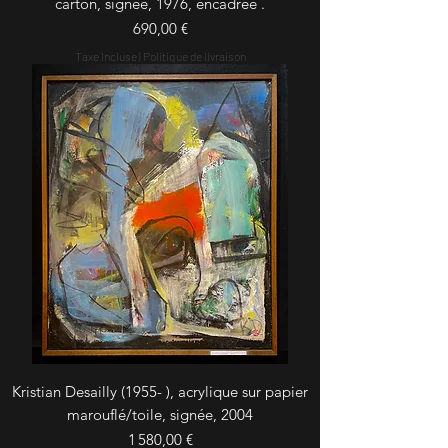
carton, signée, 1976, encadrée .
Prix
690,00 €
Taxe Incluse
|
Politique de livraison
Kristian Desailly (1955- ), acrylique sur papier
marouflé/toile, signée, 2004
Prix
1 580,00 €