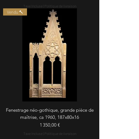
Taxe Incluse
|
Politique de livraison
Vendu 🔨
Fenestrage néo-gothique, grande pièce de
maîtrise, ca 1960, 187x80x16
Prix
1 350,00 €
Taxe Incluse
|
Politique de livraison