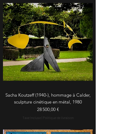
Sacha Koutzeff (1940-), hommage à Calder,
sculpture cinétique en métal, 1980
Prix
28 500,00 €
Taxe Incluse
|
Politique de livraison