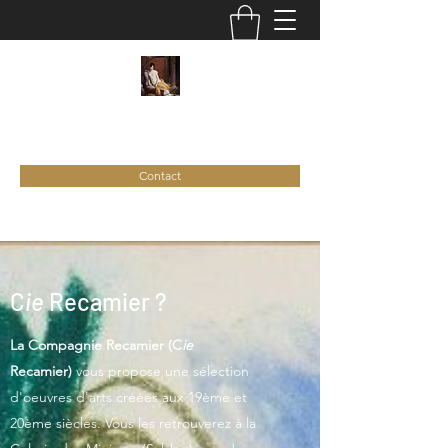
C
ie
Recamier
Contact
C
ie
Recamier ?
La Compagnie Recamier (C
ie
Recamier)
vous propose une sélection
d'oeuvres d'arts créées aux 19ème et
20ème siècles. Vous les retrouverez à la