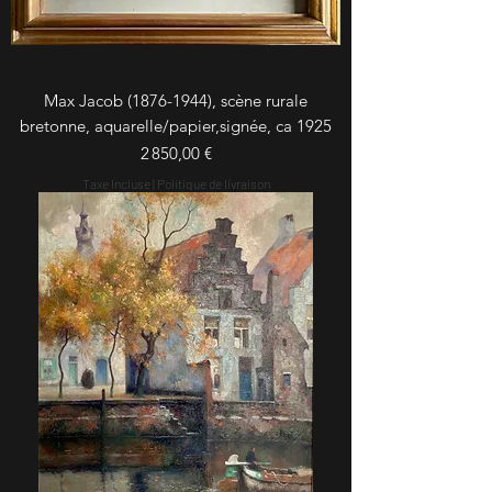
Max Jacob (1876-1944), scène rurale
bretonne, aquarelle/papier,signée, ca 1925
Prix
2 850,00 €
Taxe Incluse
|
Politique de livraison