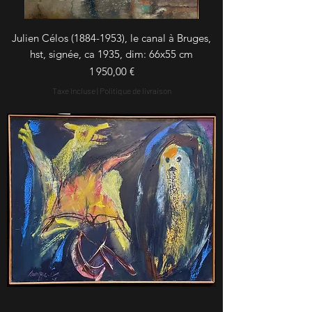
Julien Célos (1884-1953), le canal à Bruges,
hst, signée, ca 1935, dim: 66x55 cm
Prix
1 950,00 €
Taxe Incluse
|
Politique de livraison