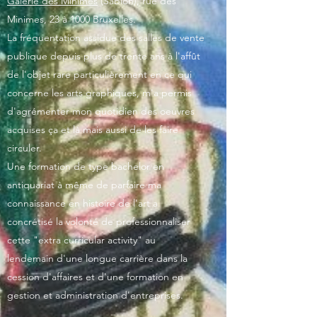
Galerie des Minimes
(Sablon), rue des
Minimes, 23 à 1000 Bruxelles.
La fréquentation assidue des salles de vente
publique depuis plus de trente ans à l'affût
de l'objet rare particulièrement en ce qui
concerne les arts graphiques, m'a permis
d'agrémenter mon quotidien des oeuvres
acquises ça et là mais aussi de les faire
circuler.
Une formation de type bachelor en
antiquariat à même de parfaire ma
connaissance en histoire de l'art a
concrétisé la volonté de professionnaliser
cette "extra curricular activity" au
lendemain d'une longue carrière dans la
cession d'affaires et d'une formation en
gestion et administration d'entreprises.