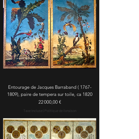
Entourage de Jacques Barraband ( 1767-
1809), paire de tempera sur toile, ca 1820
Prix
22 000,00 €
Taxe Incluse
|
Politique de livraison