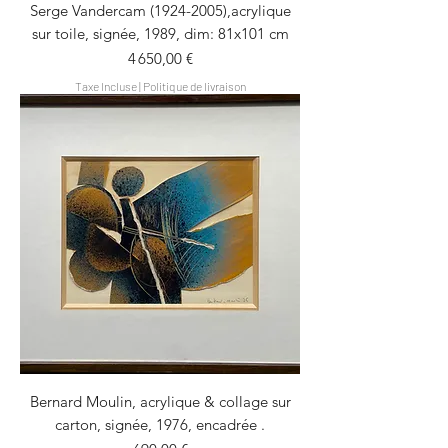
Serge Vandercam (1924-2005),acrylique
sur toile, signée, 1989, dim: 81x101 cm
Prix
4 650,00 €
Taxe Incluse
|
Politique de livraison
Bernard Moulin, acrylique & collage sur
carton, signée, 1976, encadrée .