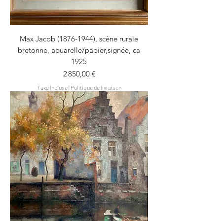
Max Jacob (1876-1944), scène rurale
bretonne, aquarelle/papier,signée, ca
1925
Prix
2 850,00 €
Taxe Incluse
|
Politique de livraison