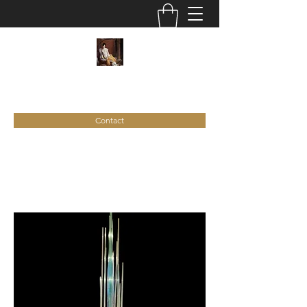
C
ie
Recamier
Contact