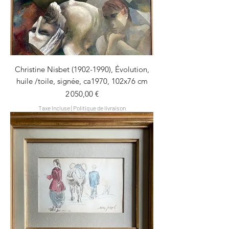
Christine Nisbet (1902-1990), Évolution,
huile /toile, signée, ca1970, 102x76 cm
Prix
2 050,00 €
Taxe Incluse
|
Politique de livraison