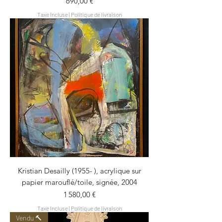
Prix
690,00 €
Taxe Incluse
|
Politique de livraison
Kristian Desailly (1955- ), acrylique sur
papier marouflé/toile, signée, 2004
Prix
1 580,00 €
Taxe Incluse
|
Politique de livraison
Vendu 🔨