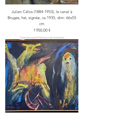
Julien Célos (1884-1953), le canal à
Bruges, hst, signée, ca 1935, dim: 66x55
cm
Prix
1 950,00 €
Taxe Incluse
|
Politique de livraison