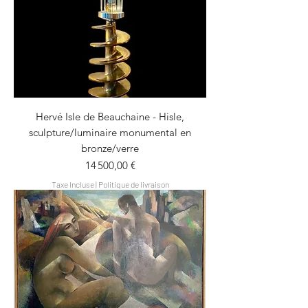
Hervé Isle de Beauchaine - Hisle,
sculpture/luminaire monumental en
bronze/verre
Prix
14 500,00 €
Taxe Incluse
|
Politique de livraison