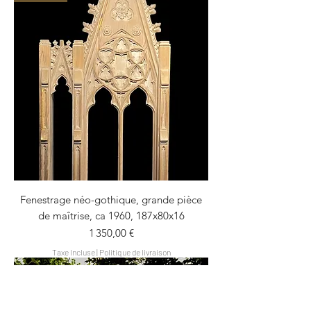
Fenestrage néo-gothique, grande pièce
de maîtrise, ca 1960, 187x80x16
Prix
1 350,00 €
Taxe Incluse
|
Politique de livraison