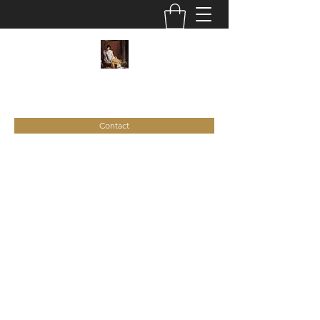
C
ie
Recamier
Contact