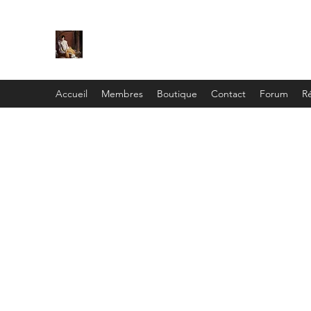
C
ie
Recamier
Accueil
Membres
Boutique
Contact
Forum
Ré