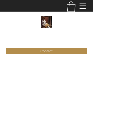
C
ie
Recamier
Contact