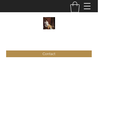
C
ie
Recamier
Contact