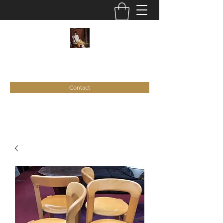
C
ie
Recamier
Contact