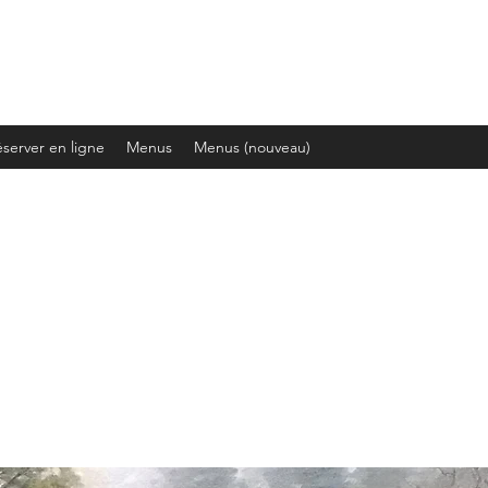
server en ligne
Menus
Menus (nouveau)