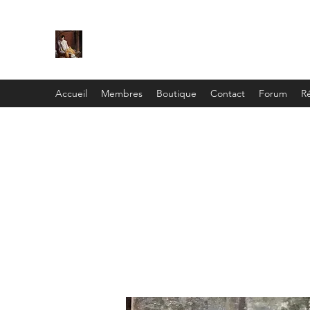
C
ie
Recamier
Accueil
Membres
Boutique
Contact
Forum
Ré