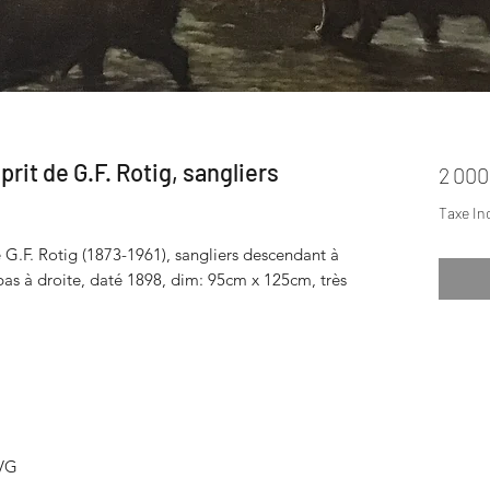
prit de G.F. Rotig, sangliers
2 000
Taxe In
e G.F. Rotig (1873-1961), sangliers descendant à
en bas à droite, daté 1898, dim: 95cm x 125cm, très
CVG