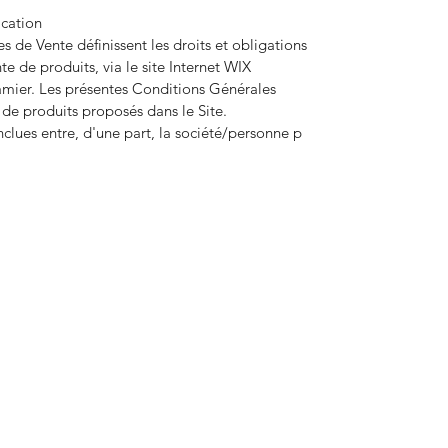
ication
 de Vente définissent les droits et obligations
te de produits, via le site Internet WIX
amier. Les présentes Conditions Générales
 de produits proposés dans le Site.
clues entre, d'une part, la société/personne p
C
ie
Recamier
cierecamier@gmail.com
68035
TVA: BE 0863.089.667 - BNPPARIBASFORTIS IBAN BE48001
Exposition
Galerie des Minimes (Sablon), rue des Minimes, 23 à 1000 Bruxelle
Administration