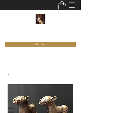
C
ie
Recamier
Contact