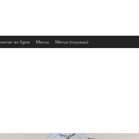
server en ligne
Menus
Menus (nouveau)