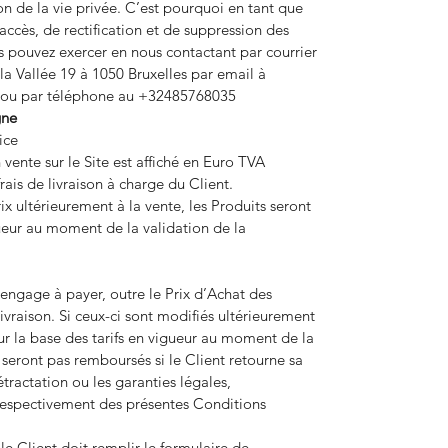
on de la vie privée. C’est pourquoi en tant que
accès, de rectification et de suppression des
 pouvez exercer en nous contactant par courrier
la Vallée 19 à 1050 Bruxelles par email à
 ou par téléphone au +32485768035
gne
ice
 vente sur le Site est affiché en Euro TVA
frais de livraison à charge du Client.
x ultérieurement à la vente, les Produits seront
gueur au moment de la validation de la
engage à payer, outre le Prix d’Achat des
ivraison. Si ceux-ci sont modifiés ultérieurement
s sur la base des tarifs en vigueur au moment de la
seront pas remboursés si le Client retourne sa
ractation ou les garanties légales,
respectivement des présentes Conditions
e Client doit remplir le formulaire de