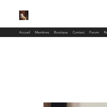
C
ie
Recamier
Accueil
Membres
Boutique
Contact
Forum
Ré