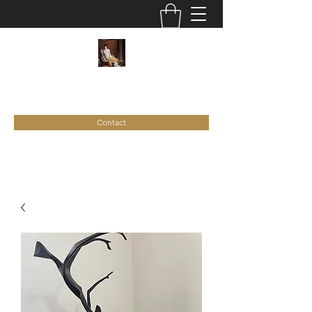
C
ie
Recamier
Contact