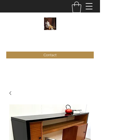
C
ie
Recamier
Contact