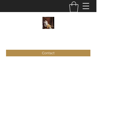
C
ie
Recamier
Contact