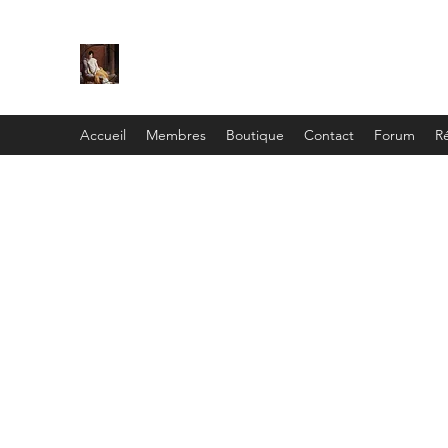
C
ie
Recamier
Accueil
Membres
Boutique
Contact
Forum
Ré