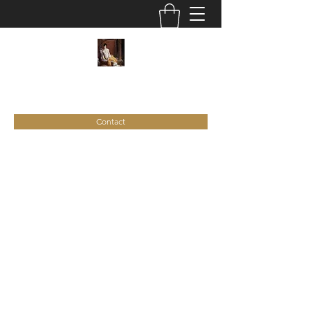
C
ie
Recamier
Contact