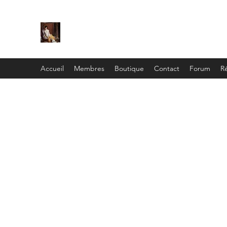
C
ie
Recamier
Accueil
Membres
Boutique
Contact
Forum
Ré