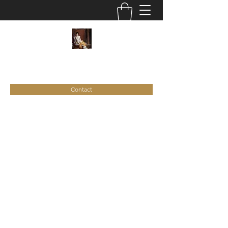
C
ie
Recamier
Contact