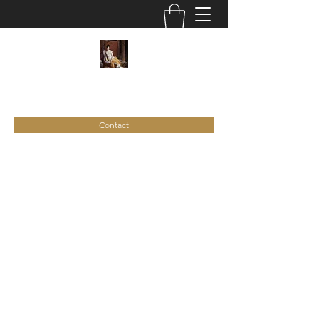
C
ie
Recamier
Contact