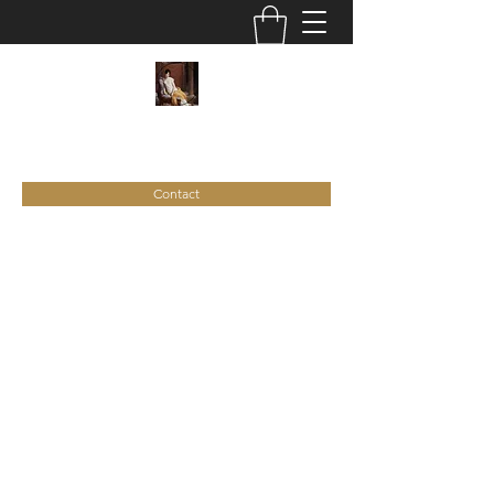
C
ie
Recamier
Contact