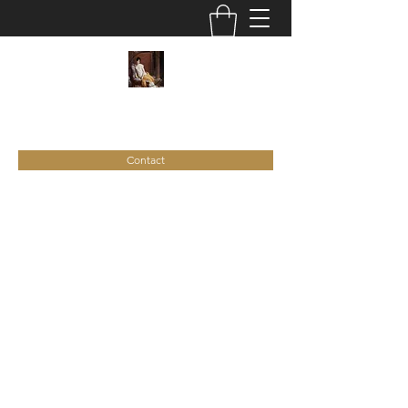
C
ie
Recamier
Contact