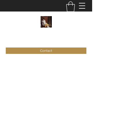
C
ie
Recamier
Contact