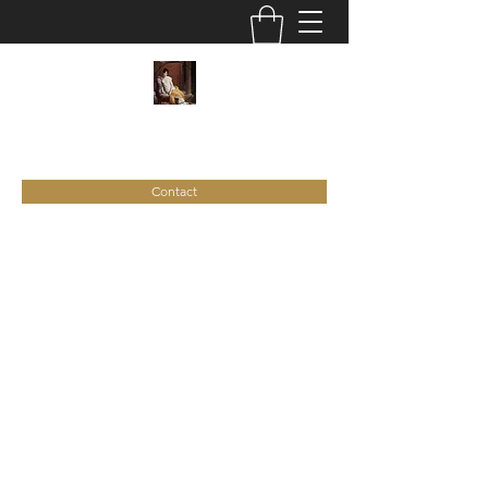
C
ie
Recamier
Contact