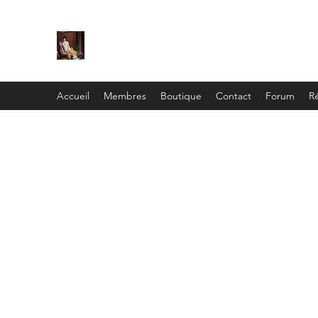
C
ie
Recamier
Accueil
Membres
Boutique
Contact
Forum
Ré