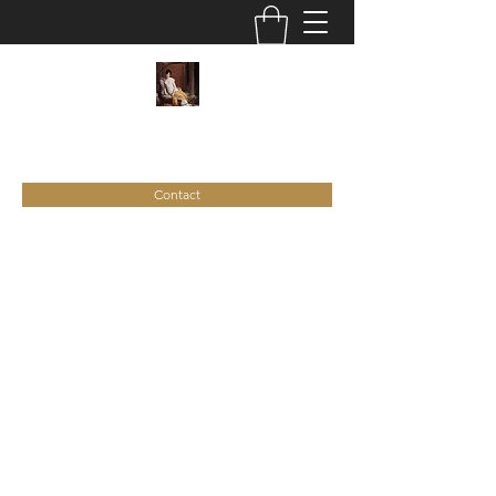
C
ie
Recamier
Contact