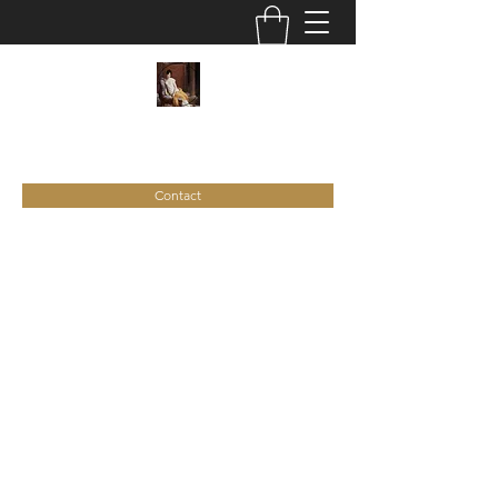
C
ie
Recamier
Contact