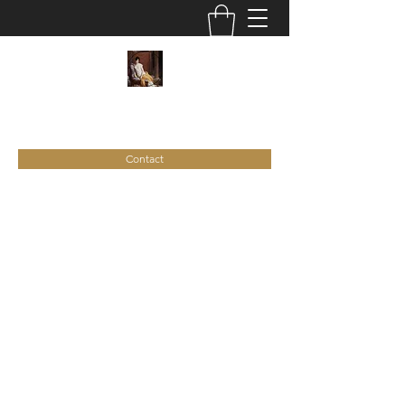
C
ie
Recamier
Contact