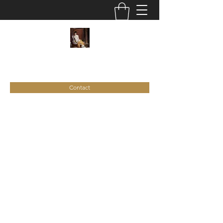
C
ie
Recamier
Contact