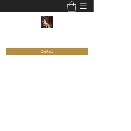
C
ie
Recamier
Contact