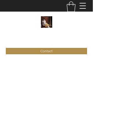
C
ie
Recamier
Contact