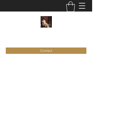
C
ie
Recamier
Contact