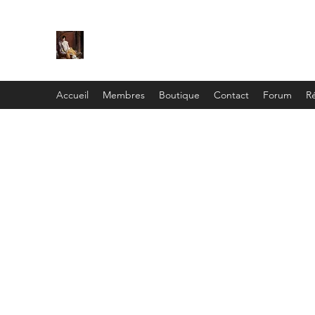
C
ie
Recamier
Accueil
Membres
Boutique
Contact
Forum
Ré