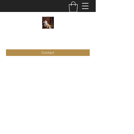
C
ie
Recamier
Contact