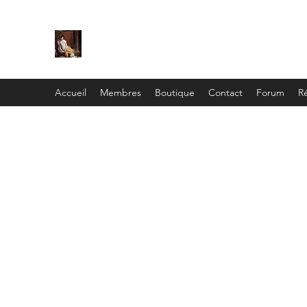
C
ie
Recamier
Accueil
Membres
Boutique
Contact
Forum
Ré