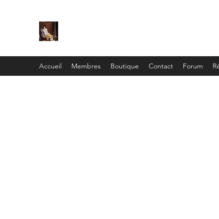
C
ie
Recamier
Accueil
Membres
Boutique
Contact
Forum
Ré