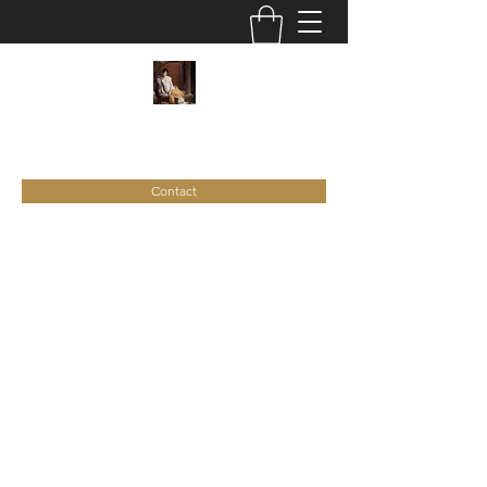
C
ie
Recamier
Contact